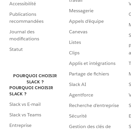
travail
Accessibilité
Messagerie
Publications
G
recommandées
Appels d’équipe
Journal des
Canevas
S
modifications
Listes
P
Statut
Clips
a
Applis et intégrations
Partage de fichiers
POURQUOI CHOISIR
SLACK ?
Slack AI
S
POURQUOI CHOISIR
SLACK ?
Agentforce
V
Slack vs E-mail
Recherche d’entreprise
S
Slack vs Teams
Sécurité
Entreprise
Gestion des clés de
S