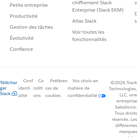
chiffrement Slack
v
Petite entreprise
Enterprise (Slack EKM)
D
Productivité
Atlas Slack
s
Gestion des tâches
Voir toutes les
Évolutivité
fonctionnalités
Confiance
Conf
Co
Préféren
Vos choix en
Téléchar
©2026 Slack
ger
identi
nditi
ces de
matière de
Technologies,
Slack
LLC, une
alité
ons
cookies
confidentialité
entreprise
Salesforce.
Tous droits
réservés. Les
différentes
marques