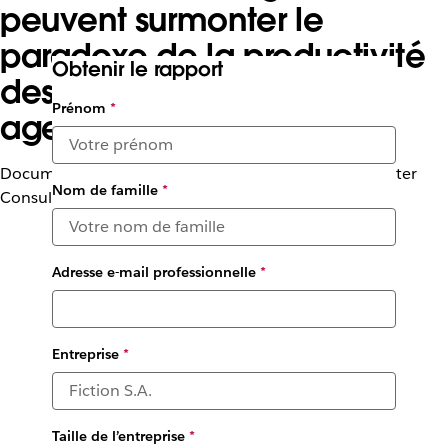
peuvent surmonter le
paradoxe de la productivité
Obtenir le rapport
des employés grâce aux
Prénom
*
agents IA
Document de réflexion commandé par Slack à Forrester
Nom de famille
*
Consulting (juillet 2025)
Adresse e-mail professionnelle
*
Entreprise
*
Taille de l’entreprise
*