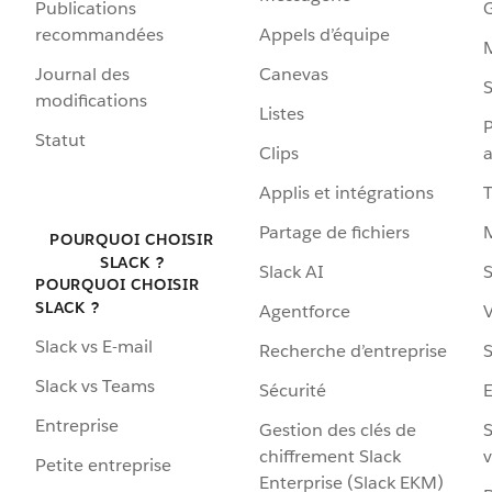
Publications
G
recommandées
Appels d’équipe
Journal des
Canevas
S
modifications
Listes
P
Statut
Clips
a
Applis et intégrations
Partage de fichiers
POURQUOI CHOISIR
SLACK ?
Slack AI
S
POURQUOI CHOISIR
SLACK ?
Agentforce
V
Slack vs E-mail
Recherche d’entreprise
S
Slack vs Teams
Sécurité
Entreprise
Gestion des clés de
S
chiffrement Slack
v
Petite entreprise
Enterprise (Slack EKM)