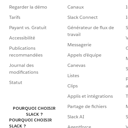
Regarder la démo
Canaux
I
Tarifs
Slack Connect
Payant vs. Gratuit
Générateur de flux de
S
travail
Accessibilité
Messagerie
Publications
G
recommandées
Appels d’équipe
Journal des
Canevas
S
modifications
Listes
P
Statut
Clips
a
Applis et intégrations
Partage de fichiers
POURQUOI CHOISIR
SLACK ?
Slack AI
S
POURQUOI CHOISIR
SLACK ?
Agentforce
V