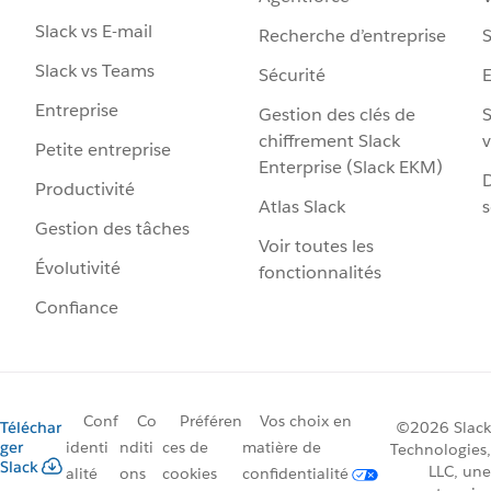
Slack vs E-mail
Recherche d’entreprise
S
Slack vs Teams
Sécurité
Entreprise
Gestion des clés de
S
chiffrement Slack
v
Petite entreprise
Enterprise (Slack EKM)
D
Productivité
Atlas Slack
s
Gestion des tâches
Voir toutes les
Évolutivité
fonctionnalités
Confiance
Conf
Co
Préféren
Vos choix en
Téléchar
©2026 Slack
ger
identi
nditi
ces de
matière de
Technologies,
Slack
LLC, une
alité
ons
cookies
confidentialité