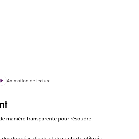
Animation de lecture
nt
ls de manière transparente pour résoudre
 des données clients et du contexte utile via