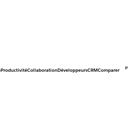
P
n
Productivité
Collaboration
Développeurs
CRM
Comparer