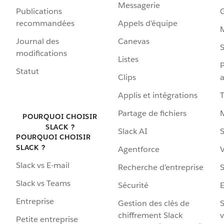
Messagerie
Publications
G
recommandées
Appels d’équipe
Journal des
Canevas
S
modifications
Listes
P
Statut
Clips
a
Applis et intégrations
Partage de fichiers
POURQUOI CHOISIR
SLACK ?
Slack AI
S
POURQUOI CHOISIR
SLACK ?
Agentforce
V
Slack vs E-mail
Recherche d’entreprise
S
Slack vs Teams
Sécurité
Entreprise
Gestion des clés de
S
chiffrement Slack
v
Petite entreprise