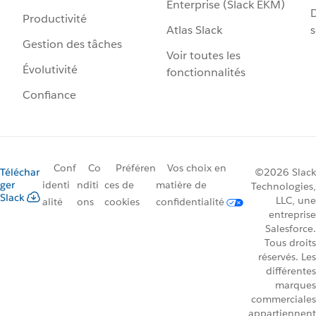
Enterprise (Slack EKM)
D
Productivité
Atlas Slack
s
Gestion des tâches
Voir toutes les
Évolutivité
fonctionnalités
Confiance
Conf
Co
Préféren
Vos choix en
Téléchar
©2026 Slack
ger
identi
nditi
ces de
matière de
Technologies,
Slack
LLC, une
alité
ons
cookies
confidentialité
entreprise
Salesforce.
Tous droits
réservés. Les
différentes
marques
commerciales
appartiennent