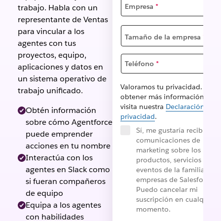
Empresa
*
trabajo. Habla con un
representante de Ventas
para vincular a los
Tamaño de la empresa
*
agentes con tus
proyectos, equipo,
Teléfono
*
aplicaciones y datos en
un sistema operativo de
Valoramos tu privacidad. Para
trabajo unificado.
obtener más información,
visita nuestra
Declaración de
Obtén información
privacidad
.
sobre cómo Agentforce
Sí, me gustaría recibir
puede emprender
comunicaciones de
acciones en tu nombre
marketing sobre los
Interactúa con los
productos, servicios y
agentes en Slack como
eventos de la familia de
empresas de Salesforce.
si fueran compañeros
Puedo cancelar mi
de equipo
suscripción en cualquier
Equipa a los agentes
momento.
con habilidades