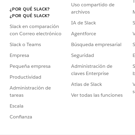
Uso compartido de
¿POR QUÉ SLACK?
archivos
¿POR QUÉ SLACK?
IA de Slack
S
Slack en comparación
Agentforce
V
con Correo electrónico
Búsqueda empresarial
S
Slack o Teams
Seguridad
Empresa
Administración de
S
Pequeña empresa
claves Enterprise
b
Productividad
Atlas de Slack
V
Administración de
s
Ver todas las funciones
tareas
Escala
Confianza