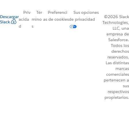
Priv
Tér
Preferenci
Sus opciones
Descargar
©2026 Slack
acida
mino
as de cookies
de privacidad
Slack
Technologies,
d
s
LLC, una
empresa de
Salesforce.
Todos los
derechos
reservados.
Las distintas
marcas
comerciales
pertenecen a
sus
respectivos
propietarios.