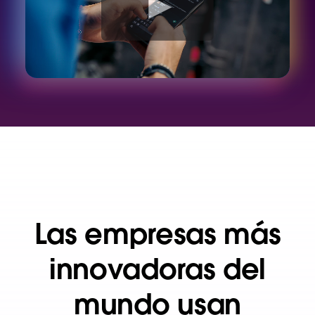
d
e
o
Las empresas más
innovadoras del
mundo usan