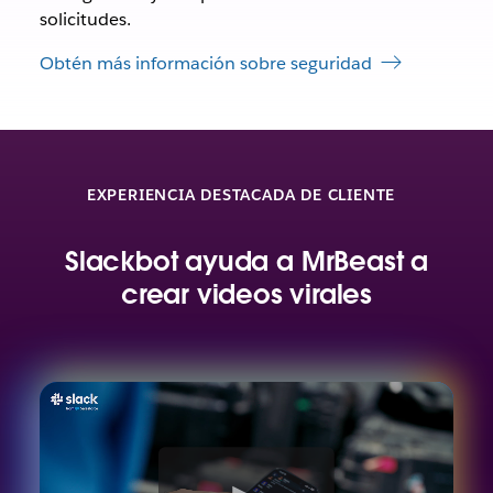
solicitudes.
Obtén más información sobre seguridad
EXPERIENCIA DESTACADA DE CLIENTE
Slackbot ayuda a MrBeast a
crear videos virales
V
e
r
v
i