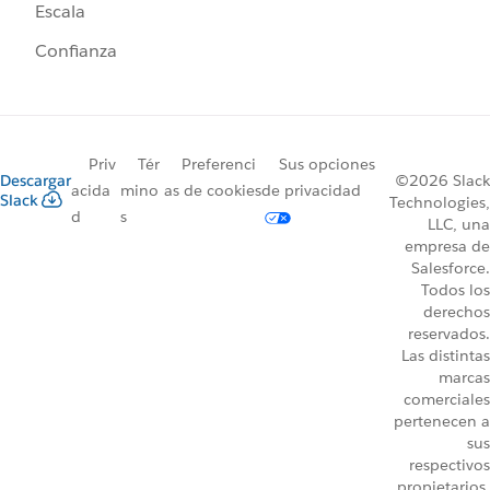
Escala
Confianza
Priv
Tér
Preferenci
Sus opciones
Descargar
©2026 Slack
acida
mino
as de cookies
de privacidad
Slack
Technologies,
d
s
LLC, una
empresa de
Salesforce.
Todos los
derechos
reservados.
Las distintas
marcas
comerciales
pertenecen a
sus
respectivos
propietarios.