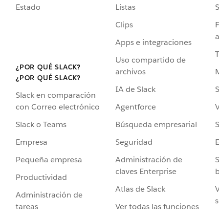
Estado
Listas
Clips
F
a
Apps e integraciones
Uso compartido de
¿POR QUÉ SLACK?
archivos
¿POR QUÉ SLACK?
IA de Slack
S
Slack en comparación
Agentforce
V
con Correo electrónico
Búsqueda empresarial
S
Slack o Teams
Seguridad
Empresa
Administración de
S
Pequeña empresa
claves Enterprise
b
Productividad
Atlas de Slack
V
Administración de
s
Ver todas las funciones
tareas