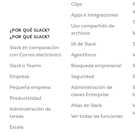
Clips
F
a
Apps e integraciones
Uso compartido de
¿POR QUÉ SLACK?
archivos
¿POR QUÉ SLACK?
IA de Slack
S
Slack en comparación
Agentforce
V
con Correo electrónico
Búsqueda empresarial
S
Slack o Teams
Seguridad
Empresa
Administración de
S
Pequeña empresa
claves Enterprise
b
Productividad
Atlas de Slack
V
Administración de
s
Ver todas las funciones
tareas
Escala