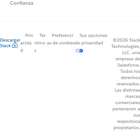
Confianza
Priv
Tér
Preferenci
Sus opciones
Descargar
©2026 Slack
acida
mino
as de cookies
de privacidad
Slack
Technologies,
d
s
LLC, una
empresa de
Salesforce.
Todos los
derechos
reservados.
Las distintas
marcas
comerciales
pertenecen a
sus
respectivos
propietarios.