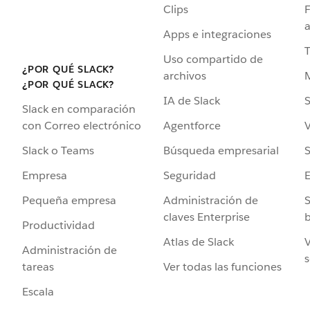
Clips
F
a
Apps e integraciones
Uso compartido de
¿POR QUÉ SLACK?
archivos
¿POR QUÉ SLACK?
IA de Slack
S
Slack en comparación
Agentforce
V
con Correo electrónico
Búsqueda empresarial
S
Slack o Teams
Seguridad
Empresa
Administración de
S
Pequeña empresa
claves Enterprise
b
Productividad
Atlas de Slack
V
Administración de
s
Ver todas las funciones
tareas
Escala