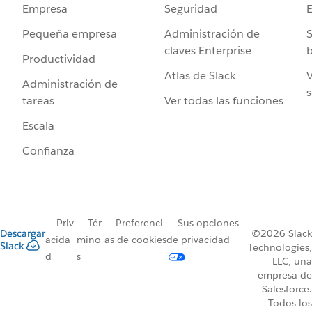
Seguridad
Empresa
Administración de
S
Pequeña empresa
claves Enterprise
b
Productividad
Atlas de Slack
V
Administración de
s
Ver todas las funciones
tareas
Escala
Confianza
Priv
Tér
Preferenci
Sus opciones
Descargar
©2026 Slack
acida
mino
as de cookies
de privacidad
Slack
Technologies,
d
s
LLC, una
empresa de
Salesforce.
Todos los