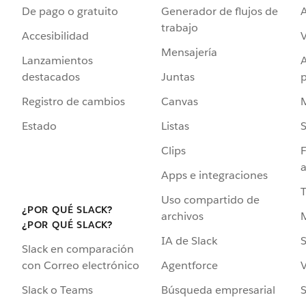
De pago o gratuito
Generador de flujos de
A
trabajo
Accesibilidad
Mensajería
Lanzamientos
destacados
Juntas
Registro de cambios
Canvas
Estado
Listas
Clips
F
a
Apps e integraciones
Uso compartido de
¿POR QUÉ SLACK?
archivos
¿POR QUÉ SLACK?
IA de Slack
S
Slack en comparación
Agentforce
V
con Correo electrónico
Búsqueda empresarial
S
Slack o Teams