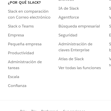
¿POR QUÉ SLACK?
IA de Slack
S
Slack en comparación
Agentforce
V
con Correo electrónico
Búsqueda empresarial
S
Slack o Teams
Seguridad
Empresa
Administración de
S
Pequeña empresa
claves Enterprise
b
Productividad
Atlas de Slack
V
Administración de
s
Ver todas las funciones
tareas
Escala
Confianza