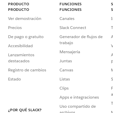
PRODUCTO
FUNCIONES
PRODUCTO
FUNCIONES
Ver demostración
Canales
I
Precios
Slack Connect
T
De pago o gratuito
Generador de flujos de
A
trabajo
Accesibilidad
Mensajería
Lanzamientos
destacados
Juntas
Registro de cambios
Canvas
Estado
Listas
Clips
F
a
Apps e integraciones
Uso compartido de
¿POR QUÉ SLACK?
archivos