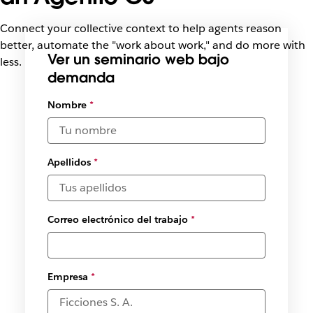
Connect your collective context to help agents reason
better, automate the "work about work," and do more with
Ver un seminario web bajo
less.
demanda
Seleccionar
Nombre
*
fechas y
zonas
horarias
disponibles
Apellidos
*
*
Correo electrónico del trabajo
*
Empresa
*