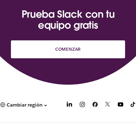
n
Prueba Slack con tu
u
e
equipo gratis
v
a
.
COMENZAR
Cambiar región