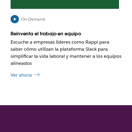
l
a
c
On-Demand
e
s
e
Reinventa el trabajo en equipo
a
Escuche a empresas líderes como Rappi para
b
saber cómo utilizan la plataforma Slack para
r
simplificar la vida laboral y mantener a los equipos
a
alineados
e
n
Ver ahora
u
n
a
p
e
s
t
a
ñ
a