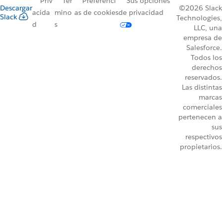
Priv
Tér
Preferenci
Sus opciones
Descargar
©2026 Slack
acida
mino
as de cookies
de privacidad
Slack
Technologies,
d
s
LLC, una
empresa de
Salesforce.
Todos los
derechos
reservados.
Las distintas
marcas
comerciales
pertenecen a
sus
respectivos
propietarios.