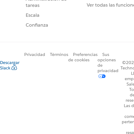
Ver todas las funcion
tareas
Escala
Confianza
Privacidad
Términos
Preferencias
Sus
de cookies
opciones
Descargar
©2026
de
Slack
Techno
privacidad
L
emp
Sal
To
d
rese
Las d
come
perte
resp