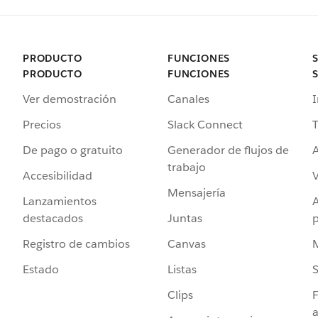
PRODUCTO
FUNCIONES
PRODUCTO
FUNCIONES
Ver demostración
Canales
I
Precios
Slack Connect
T
De pago o gratuito
Generador de flujos de
A
trabajo
Accesibilidad
Mensajería
Lanzamientos
destacados
Juntas
Registro de cambios
Canvas
Estado
Listas
Clips
F
a