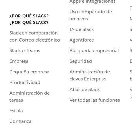
Apps e integraciones
Uso compartido de
¿POR QUÉ SLACK?
archivos
¿POR QUÉ SLACK?
IA de Slack
S
Slack en comparación
Agentforce
V
con Correo electrónico
Búsqueda empresarial
S
Slack o Teams
Seguridad
Empresa
Administración de
S
Pequeña empresa
claves Enterprise
b
Productividad
Atlas de Slack
V
Administración de
s
Ver todas las funciones
tareas
Escala
Confianza