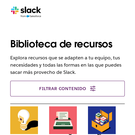
Biblioteca de recursos
Explora recursos que se adapten a tu equipo, tus
necesidades y todas las formas en las que puedes
sacar más provecho de Slack.
FILTRAR CONTENIDO
Vi
L
sit
e
a
e
el
el
C
bl