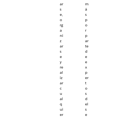
ar
m
s
á
e,
s
o
p
rg
o
a
r
ni
p
z
ar
ar
te
s
d
e
e
y
e
re
x
al
p
iz
er
ar
t
c
o
u
s
al
d
q
el
ui
s
er
e