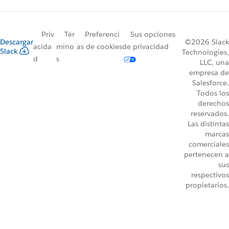
Priv
Tér
Preferenci
Sus opciones
Descargar
©2026 Slack
acida
mino
as de cookies
de privacidad
Slack
Technologies,
d
s
LLC, una
empresa de
Salesforce.
Todos los
derechos
reservados.
Las distintas
marcas
comerciales
pertenecen a
sus
respectivos
propietarios.