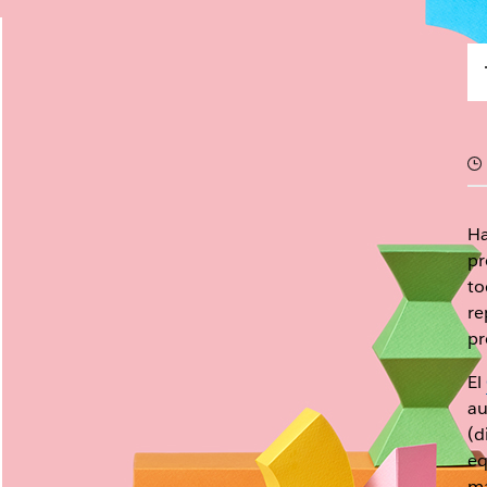
Ha
pr
to
re
pr
El
au
(d
eq
má