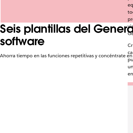
eq
to
pr
Seis plantillas del Gener
vi
Ge
software
Cr
ca
Ahorra tiempo en las funciones repetitivas y concéntrate en 
pu
un
en