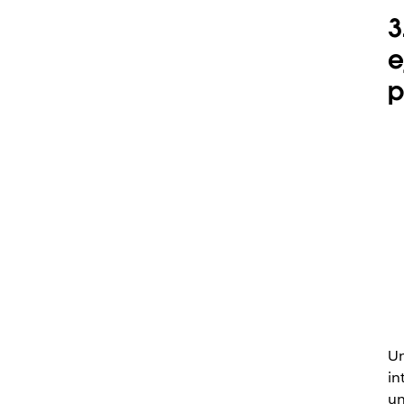
3
e
p
Un
in
un