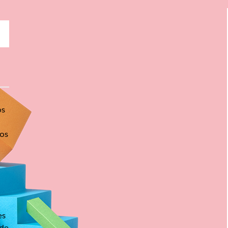
os
sos
es
 de