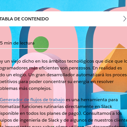
TABLA DE CONTENIDO
5 min de lectura
y un viejo dicho en los ámbitos tecnológicos que dice que l
ogramadores más eficientes son perezosos. En realidad es
do un elogio. Un gran desarrollador automatizará los proce
petitivos para poder concentrar su energía en resolver
oblemas más complejos.
Generador de flujos de trabajo
es una herramienta para
tomatizar funciones rutinarias directamente en Slack
isponible en todos los planes de pago). Consultamos a los
uipos de ingeniería de Slack y de algunos de nuestros client
s importantes para saber cómo utilizan los desarrolladores