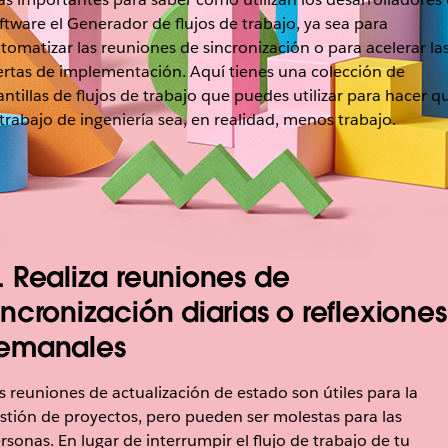
ftware el Generador de flujos de trabajo, ya sea para
tomatizar las reuniones de sincronización o para acelerar la
ertas de implementación. Aquí tienes una colección de
antillas de flujos de trabajo que puedes utilizar para hacer q
 trabajo de ingeniería sea, en realidad, menos trabajo.
. Realiza reuniones de
incronización diarias o reflexiones
emanales
s reuniones de actualización de estado son útiles para la
stión de proyectos, pero pueden ser molestas para las
rsonas. En lugar de interrumpir el flujo de trabajo de tu