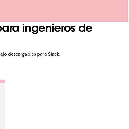
 para ingenieros de
bajo descargables para Slack.