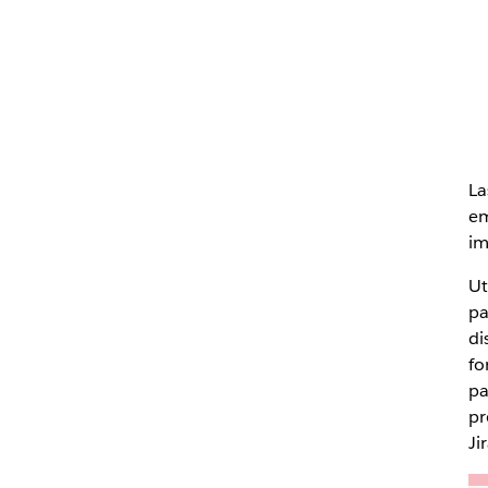
La
em
im
Ut
pa
di
fo
pa
pr
Ji