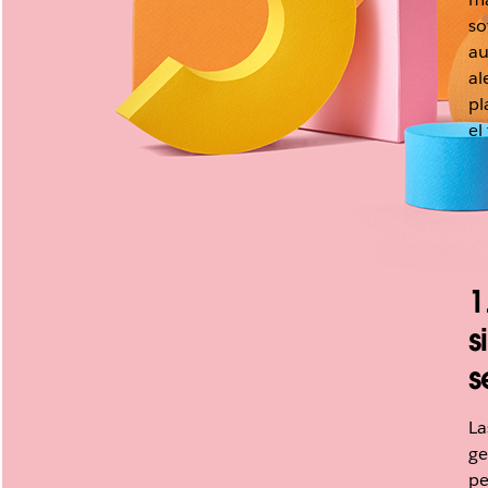
so
au
al
pl
el
1
s
s
La
ge
pe