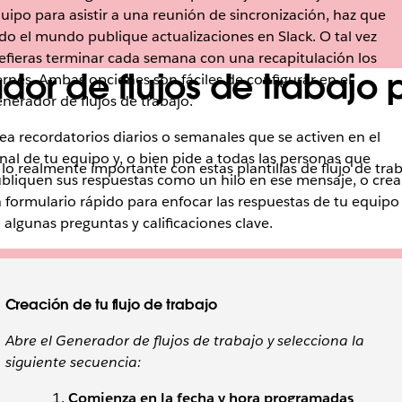
uipo para asistir a una reunión de sincronización, haz que
do el mundo publique actualizaciones en Slack. O tal vez
efieras terminar cada semana con una recapitulación los
ador de flujos de trabajo
ernes. Ambas opciones son fáciles de configurar en el
nerador de flujos de trabajo.
ea recordatorios diarios o semanales que se activen en el
nal de tu equipo y, o bien pide a todas las personas que
lo realmente importante con estas plantillas de flujo de tra
bliquen sus respuestas como un hilo en ese mensaje, o crea
 formulario rápido para enfocar las respuestas de tu equipo
 algunas preguntas y calificaciones clave.
Creación de tu flujo de trabajo
Abre el Generador de flujos de trabajo y selecciona la
siguiente secuencia:
Comienza en la fecha y hora programadas