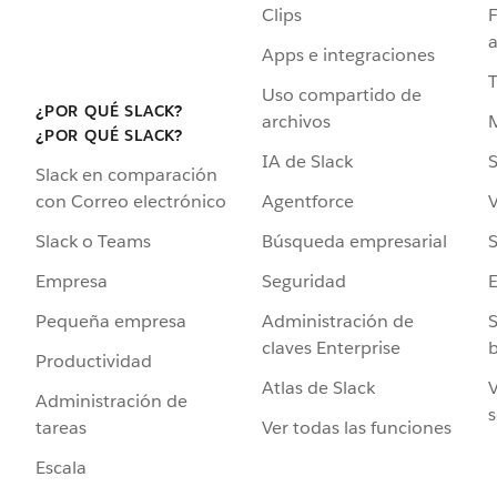
Clips
F
a
Apps e integraciones
Uso compartido de
¿POR QUÉ SLACK?
archivos
¿POR QUÉ SLACK?
IA de Slack
S
Slack en comparación
Agentforce
V
con Correo electrónico
Búsqueda empresarial
S
Slack o Teams
Seguridad
Empresa
Administración de
S
Pequeña empresa
claves Enterprise
b
Productividad
Atlas de Slack
V
Administración de
s
Ver todas las funciones
tareas
Escala