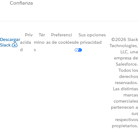
Confianza
Priv
Tér
Preferenci
Sus opciones
Descargar
©2026 Slack
acida
mino
as de cookies
de privacidad
Slack
Technologies,
d
s
LLC, una
empresa de
Salesforce.
Todos los
derechos
reservados.
Las distintas
marcas
comerciales
pertenecen a
sus
respectivos
propietarios.