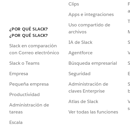
Clips
F
a
Apps e integraciones
Uso compartido de
¿POR QUÉ SLACK?
archivos
¿POR QUÉ SLACK?
IA de Slack
S
Slack en comparación
Agentforce
V
con Correo electrónico
Búsqueda empresarial
S
Slack o Teams
Seguridad
Empresa
Administración de
S
Pequeña empresa
claves Enterprise
b
Productividad
Atlas de Slack
V
Administración de
s
Ver todas las funciones
tareas
Escala