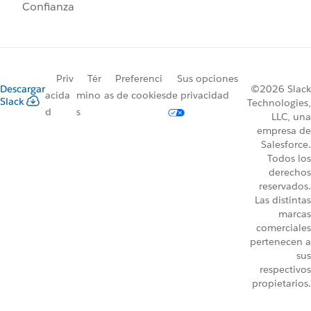
Confianza
Priv
Tér
Preferenci
Sus opciones
Descargar
©2026 Slack
acida
mino
as de cookies
de privacidad
Slack
Technologies,
d
s
LLC, una
empresa de
Salesforce.
Todos los
derechos
reservados.
Las distintas
marcas
comerciales
pertenecen a
sus
respectivos
propietarios.