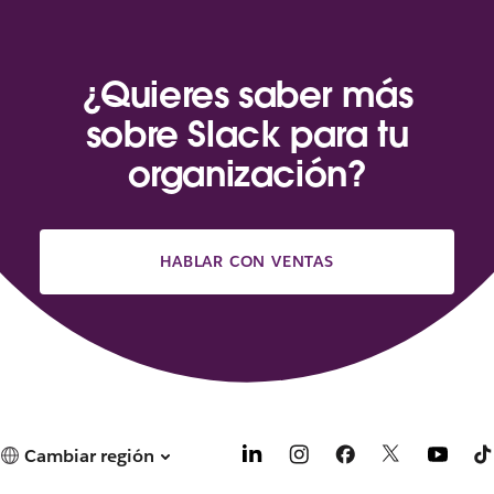
e
n
u
n
¿Quieres saber más
a
sobre Slack para tu
p
e
organización?
s
t
a
ñ
HABLAR CON VENTAS
a
n
u
e
v
a
.
Cambiar región