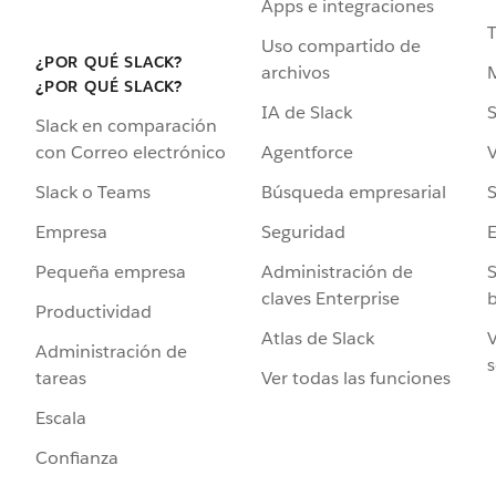
Apps e integraciones
Uso compartido de
¿POR QUÉ SLACK?
archivos
¿POR QUÉ SLACK?
IA de Slack
S
Slack en comparación
Agentforce
V
con Correo electrónico
Búsqueda empresarial
S
Slack o Teams
Seguridad
Empresa
Administración de
S
Pequeña empresa
claves Enterprise
b
Productividad
Atlas de Slack
V
Administración de
s
Ver todas las funciones
tareas
Escala
Confianza