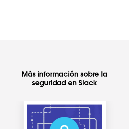
Más información sobre la
seguridad en Slack
E
s
p
o
s