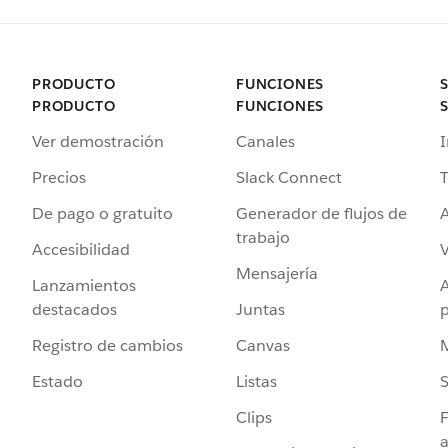
PRODUCTO
FUNCIONES
PRODUCTO
FUNCIONES
Ver demostración
Canales
I
Precios
Slack Connect
T
De pago o gratuito
Generador de flujos de
A
trabajo
Accesibilidad
Mensajería
Lanzamientos
destacados
Juntas
Registro de cambios
Canvas
Estado
Listas
Clips
F
a