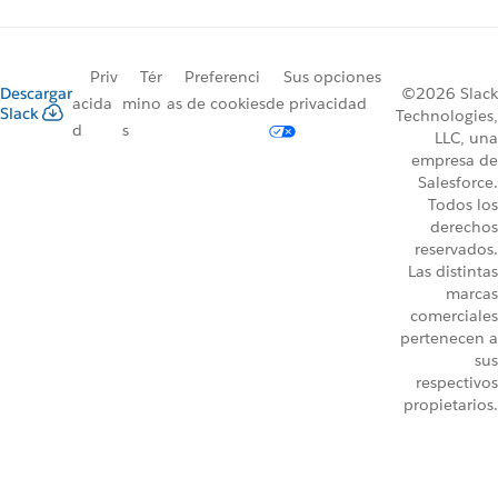
Priv
Tér
Preferenci
Sus opciones
Descargar
©2026 Slack
acida
mino
as de cookies
de privacidad
Slack
Technologies,
d
s
LLC, una
empresa de
Salesforce.
Todos los
derechos
reservados.
Las distintas
marcas
comerciales
pertenecen a
sus
respectivos
propietarios.