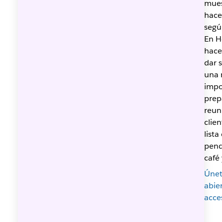
mues
hace
segú
En H
hace
dar 
una 
impo
prep
reun
clie
lista
pend
café
Únet
abie
acce