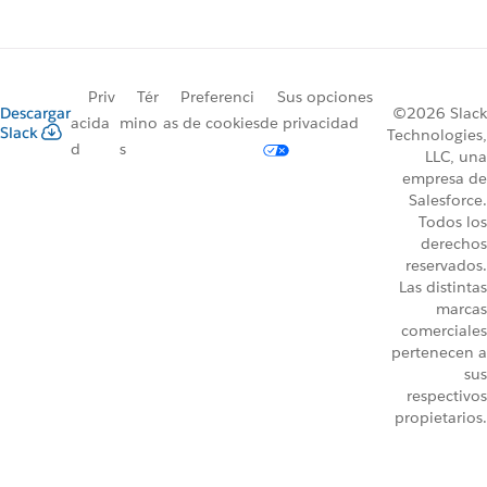
Priv
Tér
Preferenci
Sus opciones
Descargar
©2026 Slack
acida
mino
as de cookies
de privacidad
Slack
Technologies,
d
s
LLC, una
empresa de
Salesforce.
Todos los
derechos
reservados.
Las distintas
marcas
comerciales
pertenecen a
sus
respectivos
propietarios.