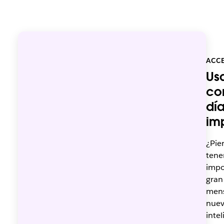
ACC
Us
co
día
im
¿Pie
tene
impo
gran
mens
nuev
inte