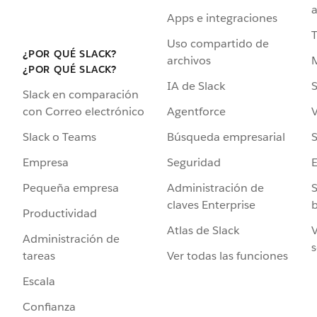
a
Apps e integraciones
Uso compartido de
¿POR QUÉ SLACK?
archivos
¿POR QUÉ SLACK?
IA de Slack
S
Slack en comparación
Agentforce
V
con Correo electrónico
Búsqueda empresarial
S
Slack o Teams
Seguridad
Empresa
Administración de
S
Pequeña empresa
claves Enterprise
b
Productividad
Atlas de Slack
V
Administración de
s
Ver todas las funciones
tareas
Escala
Confianza