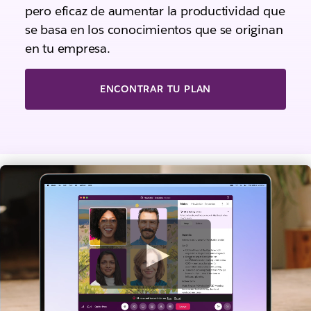
pero eficaz de aumentar la productividad que
se basa en los conocimientos que se originan
en tu empresa.
ENCONTRAR TU PLAN
V
e
r
v
i
d
e
o