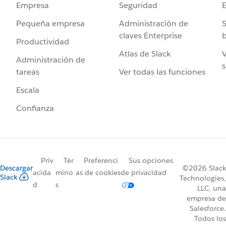
Seguridad
Empresa
Administración de
S
Pequeña empresa
claves Enterprise
b
Productividad
Atlas de Slack
V
Administración de
s
Ver todas las funciones
tareas
Escala
Confianza
Priv
Tér
Preferenci
Sus opciones
Descargar
©2026 Slack
acida
mino
as de cookies
de privacidad
Slack
Technologies,
d
s
LLC, una
empresa de
Salesforce.
Todos los