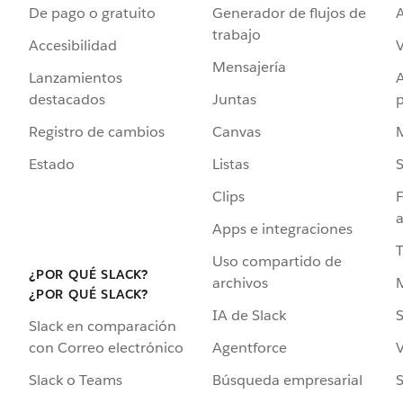
De pago o gratuito
Generador de flujos de
A
trabajo
Accesibilidad
Mensajería
Lanzamientos
destacados
Juntas
Registro de cambios
Canvas
Estado
Listas
Clips
F
a
Apps e integraciones
Uso compartido de
¿POR QUÉ SLACK?
archivos
¿POR QUÉ SLACK?
IA de Slack
S
Slack en comparación
Agentforce
V
con Correo electrónico
Búsqueda empresarial
S
Slack o Teams