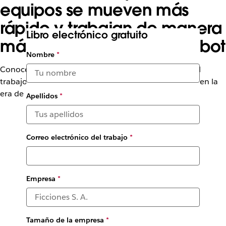
equipos se mueven más
rápido y trabajan de manera
Libro electrónico gratuito
más inteligente con Slackbot
Nombre
*
Conoce al nuevo Slackbot, tu agente personal para el
trabajo, transformado para mejorar la productividad en la
era de los agentes.
Apellidos
*
Correo electrónico del trabajo
*
Empresa
*
Tamaño de la empresa
*