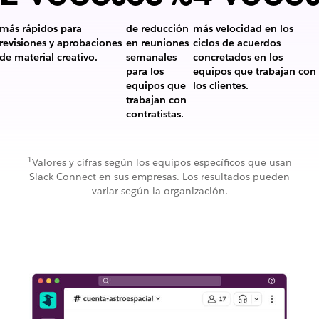
más rápidos para
de reducción
más velocidad en los
revisiones y aprobaciones
en reuniones
ciclos de acuerdos
Tiempos
de material creativo.
semanales
concretados en los
de
para los
equipos que trabajan con
respuesta
4 veces
equipos que
los clientes.
2
más
trabajan con
veces
50%
velocidad
contratistas.
más
de
en
rápidos
reducción
los
para
en
ciclos
1
Valores y cifras según los equipos específicos que usan
revisiones
reuniones
de
Slack Connect en sus empresas. Los resultados pueden
y
semanales
acuerdos
variar según la organización.
aprobaciones
para
concretados
de
los
en
material
equipos
los
creativo.
que
equipos
trabajan
que
con
trabajan
contratistas.
con
los
clientes.