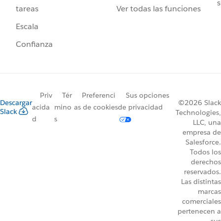
s
Ver todas las funciones
tareas
Escala
Confianza
Priv
Tér
Preferenci
Sus opciones
Descargar
©2026 Slack
acida
mino
as de cookies
de privacidad
Slack
Technologies,
d
s
LLC, una
empresa de
Salesforce.
Todos los
derechos
reservados.
Las distintas
marcas
comerciales
pertenecen a