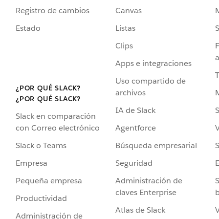
Registro de cambios
Canvas
Estado
Listas
Clips
F
a
Apps e integraciones
Uso compartido de
¿POR QUÉ SLACK?
archivos
¿POR QUÉ SLACK?
IA de Slack
S
Slack en comparación
Agentforce
V
con Correo electrónico
Búsqueda empresarial
S
Slack o Teams
Seguridad
Empresa
Administración de
S
Pequeña empresa
claves Enterprise
b
Productividad
Atlas de Slack
V
Administración de