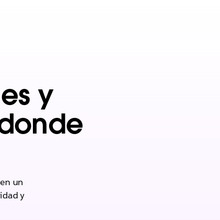
es y
 donde
 en un
vidad y