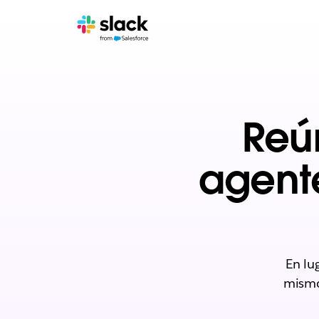
Reú
agent
En lu
mismo 