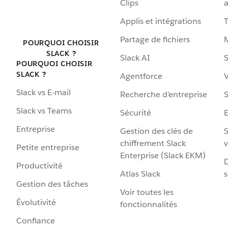
Clips
a
Applis et intégrations
Partage de fichiers
POURQUOI CHOISIR
SLACK ?
Slack AI
S
POURQUOI CHOISIR
SLACK ?
Agentforce
V
Slack vs E-mail
Recherche d’entreprise
S
Slack vs Teams
Sécurité
Entreprise
Gestion des clés de
S
chiffrement Slack
v
Petite entreprise
Enterprise (Slack EKM)
D
Productivité
Atlas Slack
s
Gestion des tâches
Voir toutes les
Évolutivité
fonctionnalités
Confiance