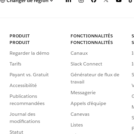
Changer de région
PRODUIT
FONCTIONNALITÉS
PRODUIT
FONCTIONNALITÉS
Regarder la démo
Canaux
I
Tarifs
Slack Connect
Payant vs. Gratuit
Générateur de flux de
S
travail
Accessibilité
Messagerie
Publications
G
recommandées
Appels d’équipe
Journal des
Canevas
S
modifications
Listes
P
Statut