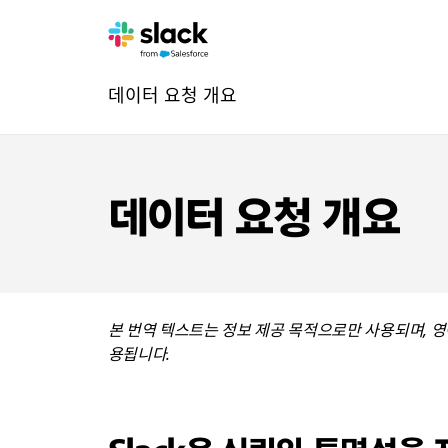
신
추
페
데이터 요청 개요
뢰
가
이
지
탐
색
데이터 요청 개요
본 번역 텍스트는 정보 제공 목적으로만 사용되며, 영
용됩니다.