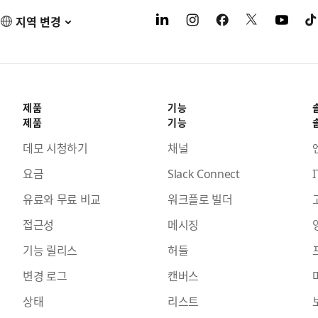
지역 변경
제품
기능
제품
기능
데모 시청하기
채널
요금
Slack Connect
I
유료와 무료 비교
워크플로 빌더
접근성
메시징
기능 릴리스
허들
변경 로그
캔버스
상태
리스트