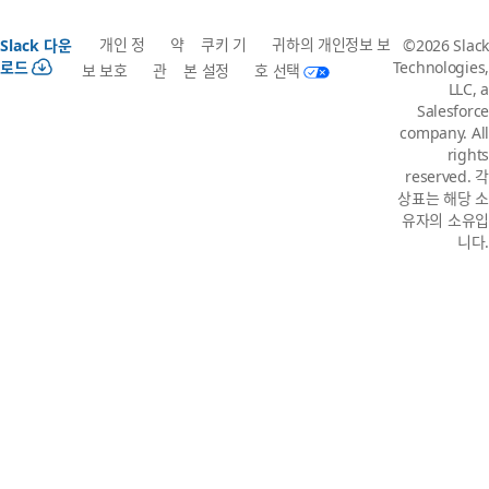
개인 정
약
쿠키 기
귀하의 개인정보 보
Slack 다운
©2026 Slack
로드
Technologies,
보 보호
관
본 설정
호 선택
LLC, a
Salesforce
company. All
rights
reserved. 각
상표는 해당 소
유자의 소유입
니다.