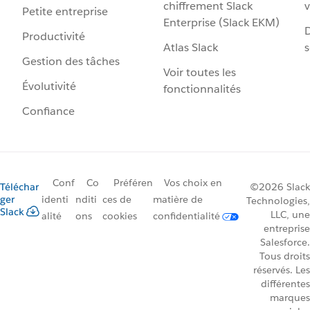
chiffrement Slack
v
Petite entreprise
Enterprise (Slack EKM)
D
Productivité
Atlas Slack
s
Gestion des tâches
Voir toutes les
Évolutivité
fonctionnalités
Confiance
Conf
Co
Préféren
Vos choix en
Téléchar
©2026 Slack
ger
identi
nditi
ces de
matière de
Technologies,
Slack
LLC, une
alité
ons
cookies
confidentialité
entreprise
Salesforce.
Tous droits
réservés. Les
différentes
marques