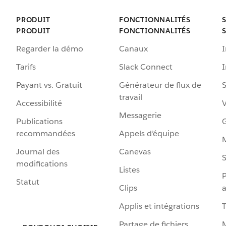
PRODUIT
FONCTIONNALITÉS
PRODUIT
FONCTIONNALITÉS
Regarder la démo
Canaux
I
Tarifs
Slack Connect
Payant vs. Gratuit
Générateur de flux de
S
travail
Accessibilité
Messagerie
Publications
G
recommandées
Appels d’équipe
Journal des
Canevas
S
modifications
Listes
P
Statut
Clips
a
Applis et intégrations
Partage de fichiers