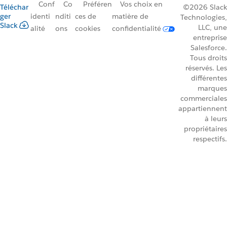
Conf
Co
Préféren
Vos choix en
Téléchar
©2026 Slack
ger
identi
nditi
ces de
matière de
Technologies,
Slack
LLC, une
alité
ons
cookies
confidentialité
entreprise
Salesforce.
Tous droits
réservés. Les
différentes
marques
commerciales
appartiennent
à leurs
propriétaires
respectifs.