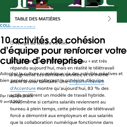
TABLE DES MATIÈRES
COLLABORATION
10 activités de cohésion
Temps de lecture : 5 min
d’équipe pour renforcer votre
culture d’entreprise
Le discours sur le « retour au bureau » est très
répandu aujourd’hui, mais en réalité le télétravail
Adoptez la culture numérique via des activités créatives et
a augmenté ces dernières années, et ce même
bien pensées qui renforcent la cohésion d’équipe
avant la crise sanitaire. Une
enquête récente
d’Accenture
montre qu’aujourd’hui, 83 % des
actifs préfèrent un modèle de travail hybride.
Par l’équipe Slack
9 avril 2026
Ainsi, même si certains salariés reviennent au
bureau à plein temps, cette période de télétravail
forcé a démontré aux employeurs et aux salariés
que la collaboration numérique fonctionne dans