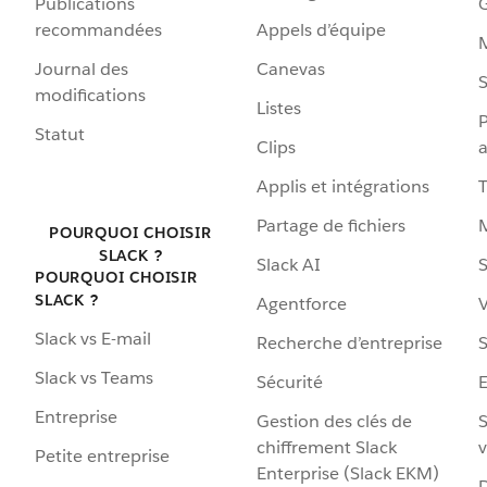
Publications
G
recommandées
Appels d’équipe
Journal des
Canevas
S
modifications
Listes
P
Statut
Clips
a
Applis et intégrations
Partage de fichiers
POURQUOI CHOISIR
SLACK ?
Slack AI
S
POURQUOI CHOISIR
SLACK ?
Agentforce
V
Slack vs E-mail
Recherche d’entreprise
S
Slack vs Teams
Sécurité
Entreprise
Gestion des clés de
S
chiffrement Slack
v
Petite entreprise
Enterprise (Slack EKM)
D