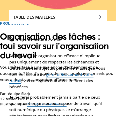
TABLE DES MATIÈRES
PRODUCTIVITÉ
Organisation des tâches :
Temps de lecture : 6 min
tout savoir sur l’organisation
du travail
Au travail, une organisation efficace n’implique
pas uniquement de respecter les échéances et
Vous faites face à une avalanche d’échéances et de
d’atteindre ses objectifs personnels. Lorsque vous
documents ? Pas d’inquiétude, voici quelques conseils pour
êtes en mesure de
gérer efficacement votre
vous aider à vous organiser efficacement.
travail
, vos collègues eux aussi en tirent des
bénéfices.
Par l’équipe Slack
Je ne ferai probablement jamais partie de ceux
12 février 2026
qui aiment organiser leur espace de travail, qu’il
Illustration par
Robert Samuel Hanson
soit numérique ou physique. Je m’arrange
généralement pour limiter l’organisation au