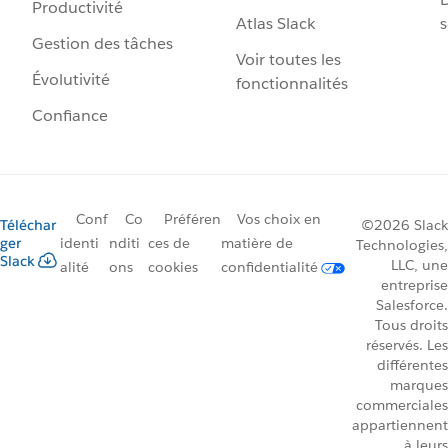
Productivité
Atlas Slack
s
Gestion des tâches
Voir toutes les
Évolutivité
fonctionnalités
Confiance
Conf
Co
Préféren
Vos choix en
Téléchar
©2026 Slack
ger
identi
nditi
ces de
matière de
Technologies,
Slack
LLC, une
alité
ons
cookies
confidentialité
entreprise
Salesforce.
Tous droits
réservés. Les
différentes
marques
commerciales
appartiennent
à leurs