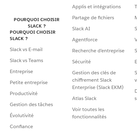
Applis et intégrations
Partage de fichiers
POURQUOI CHOISIR
SLACK ?
Slack AI
S
POURQUOI CHOISIR
SLACK ?
Agentforce
V
Slack vs E-mail
Recherche d’entreprise
S
Slack vs Teams
Sécurité
Entreprise
Gestion des clés de
S
chiffrement Slack
v
Petite entreprise
Enterprise (Slack EKM)
D
Productivité
Atlas Slack
s
Gestion des tâches
Voir toutes les
Évolutivité
fonctionnalités
Confiance