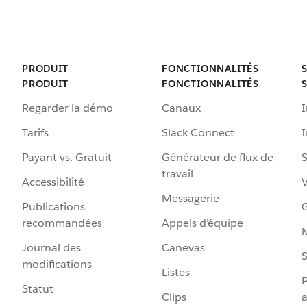
PRODUIT
FONCTIONNALITÉS
PRODUIT
FONCTIONNALITÉS
Regarder la démo
Canaux
I
Tarifs
Slack Connect
Payant vs. Gratuit
Générateur de flux de
S
travail
Accessibilité
Messagerie
Publications
G
recommandées
Appels d’équipe
Journal des
Canevas
S
modifications
Listes
P
Statut
Clips
a