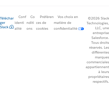
Conf
Co
Préféren
Vos choix en
Téléchar
©2026 Slack
ger
identi
nditi
ces de
matière de
Technologies,
Slack
LLC, une
alité
ons
cookies
confidentialité
entreprise
Salesforce.
Tous droits
réservés. Les
différentes
marques
commerciales
appartiennent
à leurs
propriétaires
respectifs.