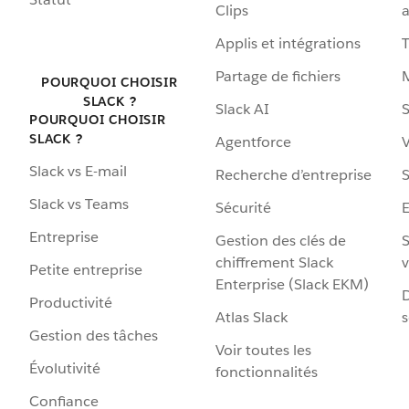
Clips
a
Applis et intégrations
Partage de fichiers
POURQUOI CHOISIR
SLACK ?
Slack AI
S
POURQUOI CHOISIR
SLACK ?
Agentforce
V
Slack vs E-mail
Recherche d’entreprise
S
Slack vs Teams
Sécurité
Entreprise
Gestion des clés de
S
chiffrement Slack
v
Petite entreprise
Enterprise (Slack EKM)
D
Productivité
Atlas Slack
s
Gestion des tâches
Voir toutes les
Évolutivité
fonctionnalités
Confiance