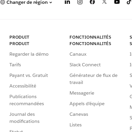
Changer de région
PRODUIT
FONCTIONNALITÉS
PRODUIT
FONCTIONNALITÉS
Regarder la démo
Canaux
I
Tarifs
Slack Connect
Payant vs. Gratuit
Générateur de flux de
S
travail
Accessibilité
Messagerie
Publications
G
recommandées
Appels d’équipe
Journal des
Canevas
S
modifications
Listes
P
Statut