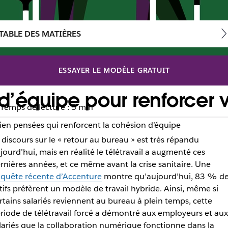
TABLE DES MATIÈRES
ESSAYER LE MODÈLE GRATUIT
d’équipe pour renforcer v
Temps de lecture : 5 min
bien pensées qui renforcent la cohésion d’équipe
 discours sur le « retour au bureau » est très répandu
jourd’hui, mais en réalité le télétravail a augmenté ces
rnières années, et ce même avant la crise sanitaire. Une
quête récente d’Accenture
montre qu’aujourd’hui, 83 % d
tifs préfèrent un modèle de travail hybride. Ainsi, même si
rtains salariés reviennent au bureau à plein temps, cette
riode de télétravail forcé a démontré aux employeurs et aux
lariés que la collaboration numérique fonctionne dans la