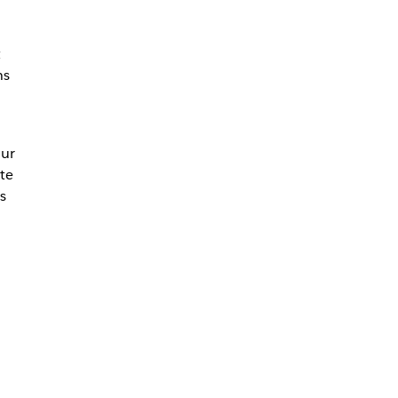
t
ns
our
te
s