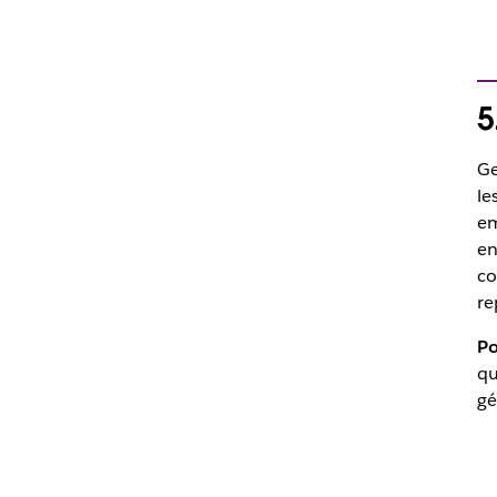
5
Ge
le
em
en
co
re
Po
qu
gé