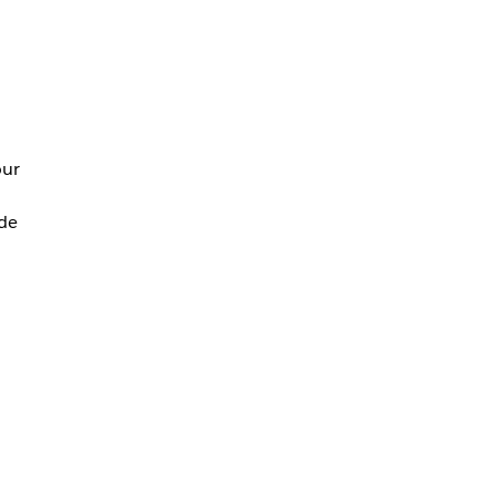
ur
de