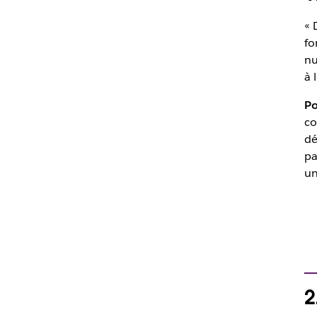
« 
fo
nu
à 
Po
co
dé
pa
un
2