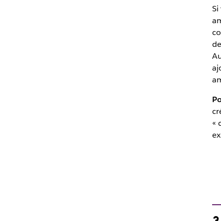
Si
am
co
de
Au
aj
am
Po
cr
« 
ex