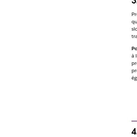
3
Pr
qu
sl
tr
Po
à 
pr
pr
ég
4