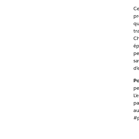
Ce
pr
qu
tr
Ch
ép
pe
sa
d’
Po
pe
L’
pa
au
#p