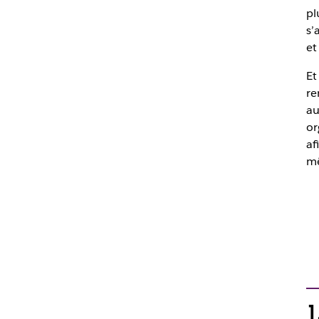
pl
s’
et
Et
re
au
or
af
mê
1