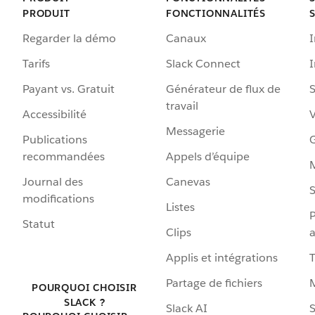
PRODUIT
FONCTIONNALITÉS
Regarder la démo
Canaux
I
Tarifs
Slack Connect
Payant vs. Gratuit
Générateur de flux de
S
travail
Accessibilité
Messagerie
Publications
G
recommandées
Appels d’équipe
Journal des
Canevas
S
modifications
Listes
P
Statut
Clips
a
Applis et intégrations
Partage de fichiers
POURQUOI CHOISIR
SLACK ?
Slack AI
S