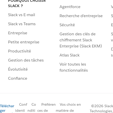
POURQUOI CHOISIR
SLACK ?
Agentforce
V
Slack vs E-mail
Recherche d’entreprise
S
Slack vs Teams
Sécurité
Entreprise
Gestion des clés de
S
chiffrement Slack
v
Petite entreprise
Enterprise (Slack EKM)
D
Productivité
Atlas Slack
s
Gestion des tâches
Voir toutes les
Évolutivité
fonctionnalités
Confiance
Conf
Co
Préféren
Vos choix en
Téléchar
©2026 Slack
ger
identi
nditi
ces de
matière de
Technologies,