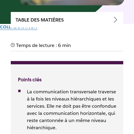
TABLE DES MATIÈRES
COLLABORATION
Communication transversale
Temps de lecture : 6 min
: définition, avantages et
mise en œuvre
Points clés
Par l’équipe Slack
28 avril 2026
La communication transversale traverse
à la fois les niveaux hiérarchiques et les
services. Elle ne doit pas être confondue
avec la communication horizontale, qui
reste cantonnée à un même niveau
hiérarchique.