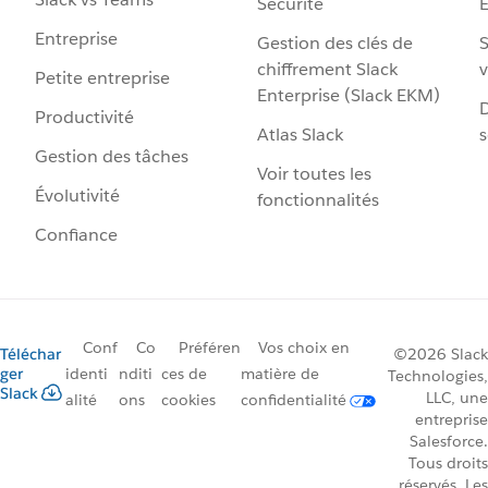
Sécurité
Entreprise
Gestion des clés de
S
chiffrement Slack
v
Petite entreprise
Enterprise (Slack EKM)
D
Productivité
Atlas Slack
s
Gestion des tâches
Voir toutes les
Évolutivité
fonctionnalités
Confiance
Conf
Co
Préféren
Vos choix en
Téléchar
©2026 Slack
ger
identi
nditi
ces de
matière de
Technologies,
Slack
LLC, une
alité
ons
cookies
confidentialité
entreprise
Salesforce.
Tous droits
réservés. Les