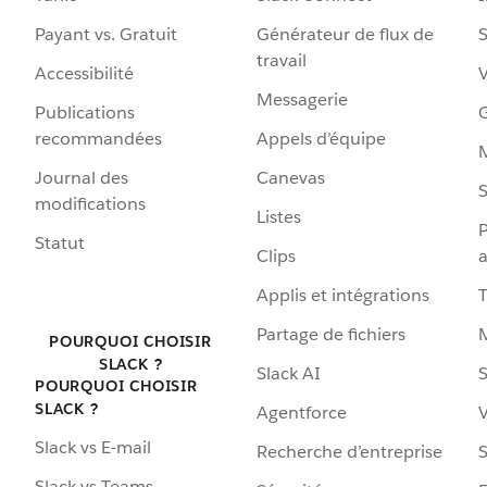
Payant vs. Gratuit
Générateur de flux de
S
travail
Accessibilité
Messagerie
Publications
G
recommandées
Appels d’équipe
Journal des
Canevas
S
modifications
Listes
P
Statut
Clips
a
Applis et intégrations
Partage de fichiers
POURQUOI CHOISIR
SLACK ?
Slack AI
S
POURQUOI CHOISIR
SLACK ?
Agentforce
V
Slack vs E-mail
Recherche d’entreprise
S
Slack vs Teams