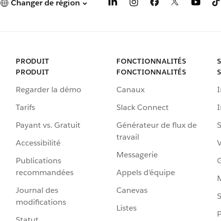
Changer de région
PRODUIT
FONCTIONNALITÉS
PRODUIT
FONCTIONNALITÉS
Regarder la démo
Canaux
I
Tarifs
Slack Connect
Payant vs. Gratuit
Générateur de flux de
S
travail
Accessibilité
Messagerie
Publications
G
recommandées
Appels d’équipe
Journal des
Canevas
S
modifications
Listes
P
Statut