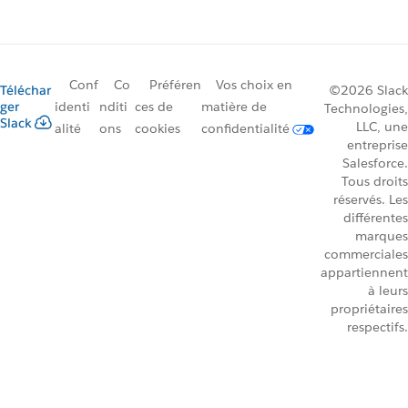
Conf
Co
Préféren
Vos choix en
Téléchar
©2026 Slack
ger
identi
nditi
ces de
matière de
Technologies,
Slack
LLC, une
alité
ons
cookies
confidentialité
entreprise
Salesforce.
Tous droits
réservés. Les
différentes
marques
commerciales
appartiennent
à leurs
propriétaires
respectifs.