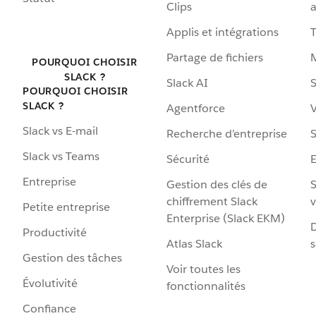
Clips
a
Applis et intégrations
Partage de fichiers
POURQUOI CHOISIR
SLACK ?
Slack AI
S
POURQUOI CHOISIR
SLACK ?
Agentforce
V
Slack vs E-mail
Recherche d’entreprise
S
Slack vs Teams
Sécurité
Entreprise
Gestion des clés de
S
chiffrement Slack
v
Petite entreprise
Enterprise (Slack EKM)
D
Productivité
Atlas Slack
s
Gestion des tâches
Voir toutes les
Évolutivité
fonctionnalités
Confiance