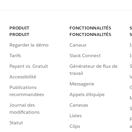
PRODUIT
FONCTIONNALITÉS
PRODUIT
FONCTIONNALITÉS
Regarder la démo
Canaux
I
Tarifs
Slack Connect
Payant vs. Gratuit
Générateur de flux de
S
travail
Accessibilité
Messagerie
Publications
G
recommandées
Appels d’équipe
Journal des
Canevas
S
modifications
Listes
P
Statut
Clips
a