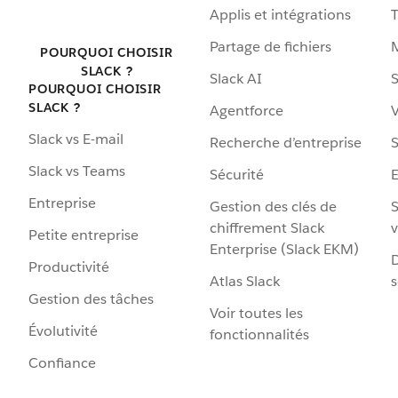
Applis et intégrations
Partage de fichiers
POURQUOI CHOISIR
SLACK ?
Slack AI
S
POURQUOI CHOISIR
SLACK ?
Agentforce
V
Slack vs E-mail
Recherche d’entreprise
S
Slack vs Teams
Sécurité
Entreprise
Gestion des clés de
S
chiffrement Slack
v
Petite entreprise
Enterprise (Slack EKM)
D
Productivité
Atlas Slack
s
Gestion des tâches
Voir toutes les
Évolutivité
fonctionnalités
Confiance