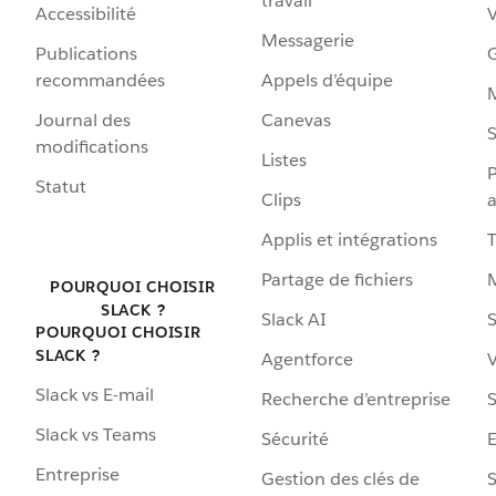
travail
Accessibilité
Messagerie
Publications
G
recommandées
Appels d’équipe
Journal des
Canevas
S
modifications
Listes
P
Statut
Clips
a
Applis et intégrations
Partage de fichiers
POURQUOI CHOISIR
SLACK ?
Slack AI
S
POURQUOI CHOISIR
SLACK ?
Agentforce
V
Slack vs E-mail
Recherche d’entreprise
S
Slack vs Teams
Sécurité
Entreprise
Gestion des clés de
S