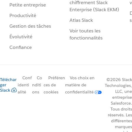
chiffrement Slack
v
Petite entreprise
Enterprise (Slack EKM)
D
Productivité
Atlas Slack
s
Gestion des tâches
Voir toutes les
Évolutivité
fonctionnalités
Confiance
Conf
Co
Préféren
Vos choix en
Téléchar
©2026 Slack
ger
identi
nditi
ces de
matière de
Technologies,
Slack
LLC, une
alité
ons
cookies
confidentialité
entreprise
Salesforce.
Tous droits
réservés. Les
différentes
marques