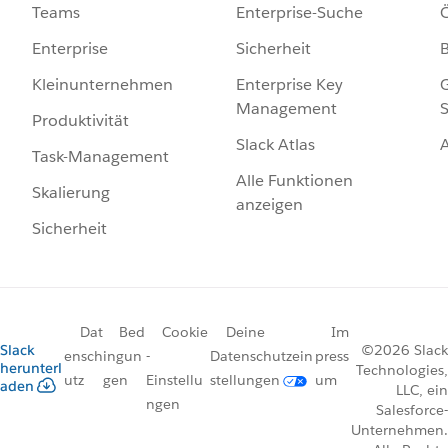
Enterprise-Suche
Ö
Teams
Sicherheit
Enterprise
Enterprise Key
G
Kleinunternehmen
Management
S
Produktivität
Slack Atlas
Task-Management
Alle Funktionen
Skalierung
anzeigen
Sicherheit
Dat
Bed
Cookie
Deine
Im
Slack
©2026 Slack
ensch
ingun
-
Datenschutzein
press
herunterl
Technologies,
utz
gen
Einstellu
stellungen
um
aden
LLC, ein
ngen
Salesforce-
Unternehmen.