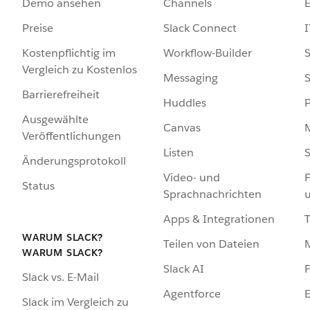
Demo ansehen
Channels
Preise
Slack Connect
I
Kostenpflichtig im
Workflow-Builder
S
Vergleich zu Kostenlos
Messaging
S
Barrierefreiheit
Huddles
Ausgewählte
Canvas
Veröffentlichungen
Listen
S
Änderungsprotokoll
Video- und
F
Status
Sprachnachrichten
Apps & Integrationen
WARUM SLACK?
Teilen von Dateien
WARUM SLACK?
Slack AI
F
Slack vs. E-Mail
Agentforce
E
Slack im Vergleich zu