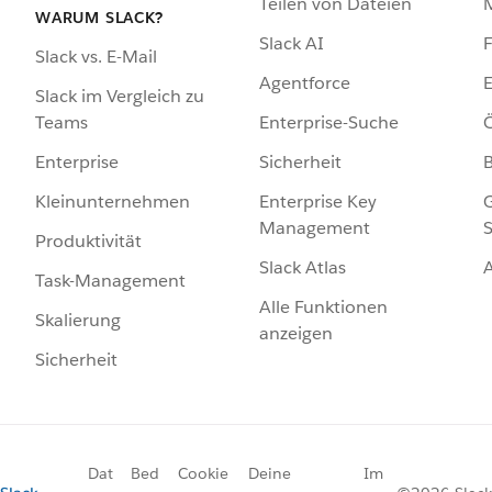
Teilen von Dateien
WARUM SLACK?
Slack AI
F
Slack vs. E-Mail
Agentforce
E
Slack im Vergleich zu
Enterprise-Suche
Ö
Teams
Sicherheit
Enterprise
Enterprise Key
G
Kleinunternehmen
Management
S
Produktivität
Slack Atlas
Task-Management
Alle Funktionen
Skalierung
anzeigen
Sicherheit
Dat
Bed
Cookie
Deine
Im