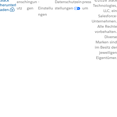
Slack
©2026 Slack
ensch
ingun
-
Datenschutzein
press
herunterl
Technologies,
utz
gen
Einstellu
stellungen
um
aden
LLC, ein
ngen
Salesforce-
Unternehmen.
Alle Rechte
vorbehalten.
Diverse
Marken sind
im Besitz der
jeweiligen
Eigentümer.