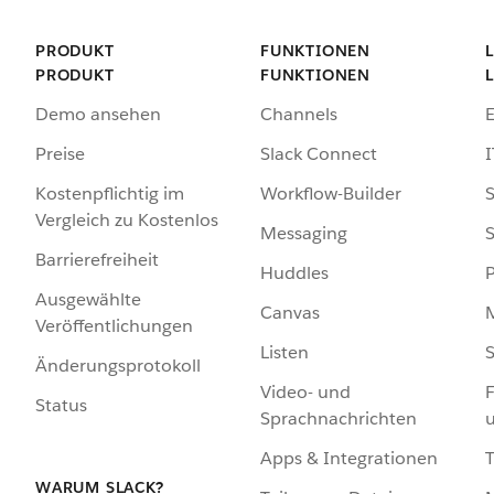
PRODUKT
FUNKTIONEN
PRODUKT
FUNKTIONEN
Demo ansehen
Channels
Preise
Slack Connect
I
Kostenpflichtig im
Workflow-Builder
S
Vergleich zu Kostenlos
Messaging
S
Barrierefreiheit
Huddles
Ausgewählte
Canvas
Veröffentlichungen
Listen
S
Änderungsprotokoll
Video- und
F
Status
Sprachnachrichten
Apps & Integrationen
WARUM SLACK?