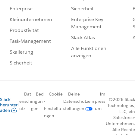
Sicherheit
Enterprise
Enterprise Key
G
Kleinunternehmen
Management
S
Produktivität
Slack Atlas
Task-Management
Alle Funktionen
Skalierung
anzeigen
Sicherheit
Dat
Bed
Cookie
Deine
Im
Slack
©2026 Slack
ensch
ingun
-
Datenschutzein
press
herunterl
Technologies,
utz
gen
Einstellu
stellungen
um
aden
LLC, ein
ngen
Salesforce-
Unternehmen.
Alle Rechte