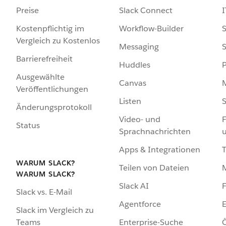
Preise
Slack Connect
I
Kostenpflichtig im
Workflow-Builder
S
Vergleich zu Kostenlos
Messaging
S
Barrierefreiheit
Huddles
Ausgewählte
Canvas
Veröffentlichungen
Listen
S
Änderungsprotokoll
Video- und
F
Status
Sprachnachrichten
Apps & Integrationen
WARUM SLACK?
Teilen von Dateien
WARUM SLACK?
Slack AI
F
Slack vs. E-Mail
Agentforce
E
Slack im Vergleich zu
Enterprise-Suche
Ö
Teams