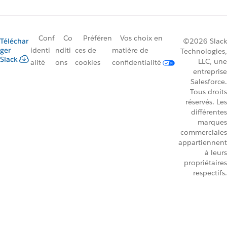
Conf
Co
Préféren
Vos choix en
Téléchar
©2026 Slack
ger
identi
nditi
ces de
matière de
Technologies,
Slack
LLC, une
alité
ons
cookies
confidentialité
entreprise
Salesforce.
Tous droits
réservés. Les
différentes
marques
commerciales
appartiennent
à leurs
propriétaires
respectifs.