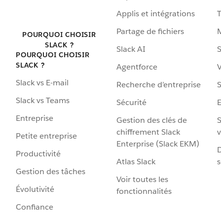
Applis et intégrations
Partage de fichiers
POURQUOI CHOISIR
SLACK ?
Slack AI
S
POURQUOI CHOISIR
SLACK ?
Agentforce
V
Slack vs E-mail
Recherche d’entreprise
S
Slack vs Teams
Sécurité
Entreprise
Gestion des clés de
S
chiffrement Slack
v
Petite entreprise
Enterprise (Slack EKM)
D
Productivité
Atlas Slack
s
Gestion des tâches
Voir toutes les
Évolutivité
fonctionnalités
Confiance