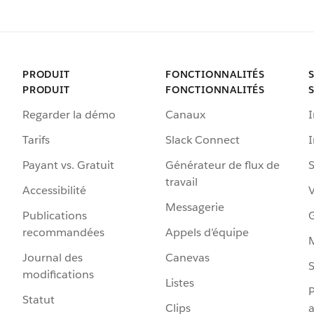
PRODUIT
FONCTIONNALITÉS
PRODUIT
FONCTIONNALITÉS
Regarder la démo
Canaux
I
Tarifs
Slack Connect
Payant vs. Gratuit
Générateur de flux de
S
travail
Accessibilité
Messagerie
Publications
G
recommandées
Appels d’équipe
Journal des
Canevas
S
modifications
Listes
P
Statut
Clips
a