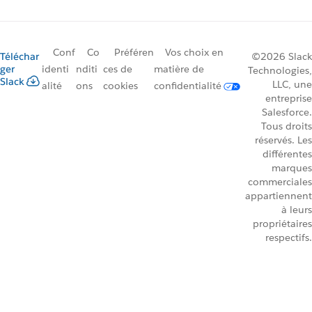
Conf
Co
Préféren
Vos choix en
Téléchar
©2026 Slack
ger
identi
nditi
ces de
matière de
Technologies,
Slack
LLC, une
alité
ons
cookies
confidentialité
entreprise
Salesforce.
Tous droits
réservés. Les
différentes
marques
commerciales
appartiennent
à leurs
propriétaires
respectifs.