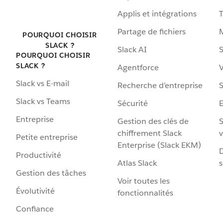
Applis et intégrations
Partage de fichiers
POURQUOI CHOISIR
SLACK ?
Slack AI
S
POURQUOI CHOISIR
SLACK ?
Agentforce
V
Slack vs E-mail
Recherche d’entreprise
S
Slack vs Teams
Sécurité
Entreprise
Gestion des clés de
S
chiffrement Slack
v
Petite entreprise
Enterprise (Slack EKM)
D
Productivité
Atlas Slack
s
Gestion des tâches
Voir toutes les
Évolutivité
fonctionnalités
Confiance