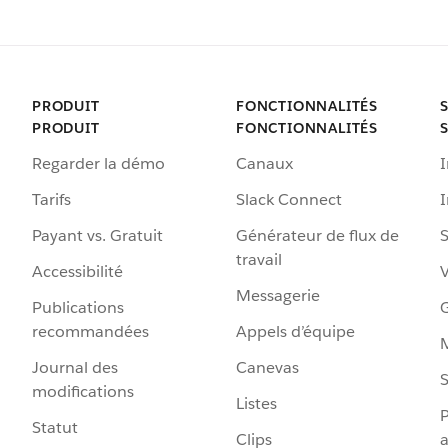
PRODUIT
FONCTIONNALITÉS
PRODUIT
FONCTIONNALITÉS
Regarder la démo
Canaux
I
Tarifs
Slack Connect
Payant vs. Gratuit
Générateur de flux de
S
travail
Accessibilité
Messagerie
Publications
G
recommandées
Appels d’équipe
Journal des
Canevas
S
modifications
Listes
P
Statut
Clips
a