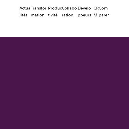
Actua
Transfor
Produc
Collabo
Dévelo
CR
Com
lités
mation
tivité
ration
ppeurs
M
parer