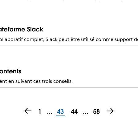
lateforme Slack
 collaboratif complet, Slack peut être utilisé comme support 
ontents
nt en suivant ces trois conseils.
1
…
43
44
…
58