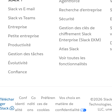
Agentforce
V
Slack vs E-mail
Recherche d’entreprise
S
Slack vs Teams
Sécurité
Entreprise
Gestion des clés de
S
chiffrement Slack
v
Petite entreprise
Enterprise (Slack EKM)
D
Productivité
Atlas Slack
s
Gestion des tâches
Voir toutes les
Évolutivité
fonctionnalités
Confiance
Conf
Co
Préféren
Vos choix en
Téléchar
©2026 Slack
ger
identi
nditi
ces de
matière de
Technologies,
Slack
LLC, une
alité
ons
cookies
confidentialité