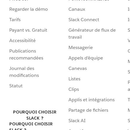
Regarder la démo
Canaux
I
Tarifs
Slack Connect
Payant vs. Gratuit
Générateur de flux de
S
travail
Accessibilité
Messagerie
Publications
G
recommandées
Appels d’équipe
Journal des
Canevas
S
modifications
Listes
P
Statut
Clips
a
Applis et intégrations
Partage de fichiers
POURQUOI CHOISIR
SLACK ?
Slack AI
S
POURQUOI CHOISIR
SLACK ?