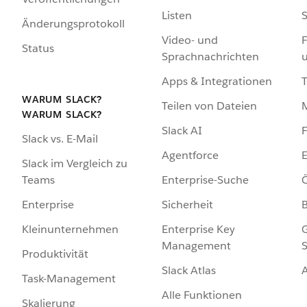
Listen
S
Änderungsprotokoll
Video- und
F
Status
Sprachnachrichten
Apps & Integrationen
WARUM SLACK?
Teilen von Dateien
WARUM SLACK?
Slack AI
F
Slack vs. E-Mail
Agentforce
E
Slack im Vergleich zu
Enterprise-Suche
Ö
Teams
Sicherheit
Enterprise
Enterprise Key
G
Kleinunternehmen
Management
S
Produktivität
Slack Atlas
Task-Management
Alle Funktionen
Skalierung