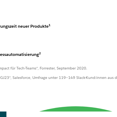
1
ungszeit neuer Produkte
2
zessautomatisierung
mpact für Tech-Teams“, Forrester, September 2020.
GJ23“, Salesforce, Umfrage unter 119–149 Slack-Kund:innen aus d