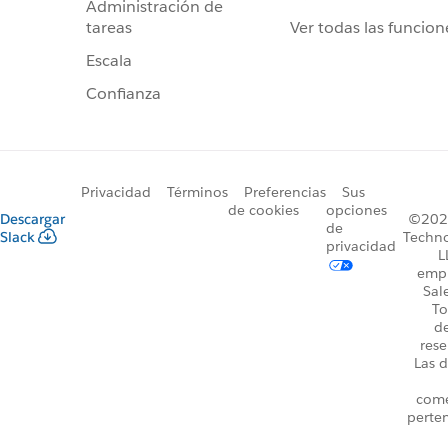
Administración de
Ver todas las funcion
tareas
Escala
Confianza
Privacidad
Términos
Preferencias
Sus
de cookies
opciones
Descargar
©2026
de
Slack
Techno
privacidad
L
emp
Sal
To
d
rese
Las d
come
perte