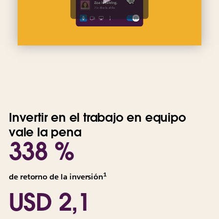
e
o
Invertir en el trabajo en equipo
vale la pena
338 %
1
Todos
de retorno de la inversión
los
USD 2,1
valores
se