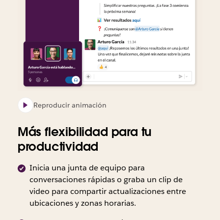
de
riesgo.
usuarios
técnicos”,
Slack
“El
semanales
Forrester,
para
impacto
de
2020.
los
económico
Slack
equipos
total
en
técnicos”,
de
los
Forrester,
Slack
EE. UU.,
2020.
para
Reino
los
Unido,
Reproducir animación
equipos
Australia
técnicos”,
y
Más flexibilidad para tu
Forrester,
Canadá
productividad
2020.
con
un
Inicia una junta de equipo para
margen
conversaciones rápidas o graba un clip de
de
video para compartir actualizaciones entre
error
ubicaciones y zonas horarias.
del