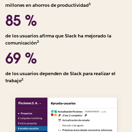
informan
1
Todos
millones en ahorros de productividad
en
los
85 %
valor
valores
presente
se
de
informan
de los usuarios afirma que Slack ha mejorado la
tres
en
2
Todos
comunicación
años
valor
los
ajustado
69 %
presente
valores
al
de
se
riesgo.
tres
informan
“El
de los usuarios dependen de Slack para realizar el
años
en
2
Promedio
impacto
trabajo
ajustado
valor
ponderado.
económico
al
presente
Según
total
riesgo.
de
2707 respuestas
de
“El
tres
de
Slack
impacto
años
encuestas
para
económico
ajustado
de
los
total
al
los
equipos