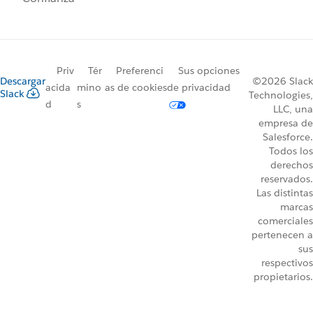
Priv
Tér
Preferenci
Sus opciones
Descargar
©2026 Slack
acida
mino
as de cookies
de privacidad
Slack
Technologies,
d
s
LLC, una
empresa de
Salesforce.
Todos los
derechos
reservados.
Las distintas
marcas
comerciales
pertenecen a
sus
respectivos
propietarios.