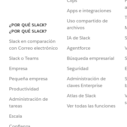
Clips
F
a
Apps e integraciones
Uso compartido de
¿POR QUÉ SLACK?
archivos
¿POR QUÉ SLACK?
IA de Slack
S
Slack en comparación
Agentforce
V
con Correo electrónico
Búsqueda empresarial
S
Slack o Teams
Seguridad
Empresa
Administración de
S
Pequeña empresa
claves Enterprise
b
Productividad
Atlas de Slack
V
Administración de
s
Ver todas las funciones
tareas
Escala
Confianza