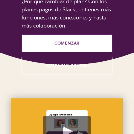
¿Por qué cambiar de plan? Con los
planes pagos de Slack, obtienes más
funciones, más conexiones y hasta
más colaboración.
COMENZAR
COMPARAR PRECIOS
V
e
r
v
i
d