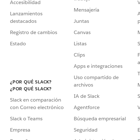
Accesibilidad
Mensajería
Lanzamientos
destacados
Juntas
Registro de cambios
Canvas
Estado
Listas
Clips
F
a
Apps e integraciones
Uso compartido de
¿POR QUÉ SLACK?
archivos
¿POR QUÉ SLACK?
IA de Slack
S
Slack en comparación
Agentforce
V
con Correo electrónico
Búsqueda empresarial
S
Slack o Teams
Seguridad
Empresa