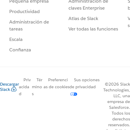
Administración de
S
Pequeña empresa
claves Enterprise
b
Productividad
Atlas de Slack
V
Administración de
s
Ver todas las funciones
tareas
Escala
Confianza
Priv
Tér
Preferenci
Sus opciones
Descargar
©2026 Slack
acida
mino
as de cookies
de privacidad
Slack
Technologies,
d
s
LLC, una
empresa de
Salesforce.
Todos los
derechos
reservados.