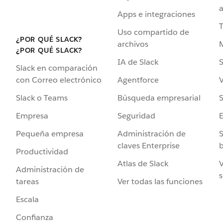
a
Apps e integraciones
Uso compartido de
¿POR QUÉ SLACK?
archivos
¿POR QUÉ SLACK?
IA de Slack
S
Slack en comparación
Agentforce
V
con Correo electrónico
Búsqueda empresarial
S
Slack o Teams
Seguridad
Empresa
Administración de
S
Pequeña empresa
claves Enterprise
b
Productividad
Atlas de Slack
V
Administración de
s
Ver todas las funciones
tareas
Escala
Confianza