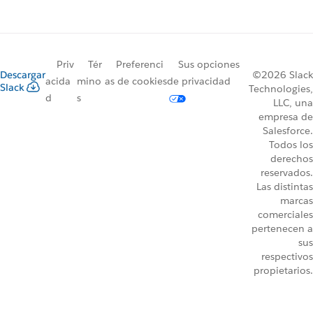
Priv
Tér
Preferenci
Sus opciones
Descargar
©2026 Slack
acida
mino
as de cookies
de privacidad
Slack
Technologies,
d
s
LLC, una
empresa de
Salesforce.
Todos los
derechos
reservados.
Las distintas
marcas
comerciales
pertenecen a
sus
respectivos
propietarios.