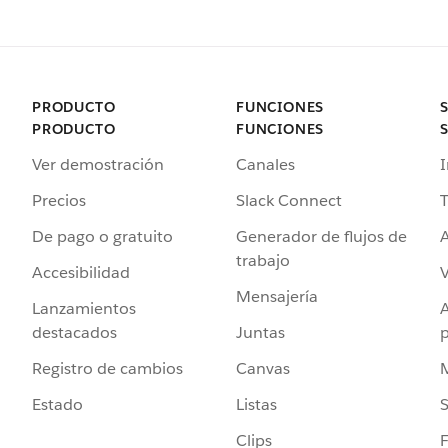
PRODUCTO
FUNCIONES
PRODUCTO
FUNCIONES
Ver demostración
Canales
I
Precios
Slack Connect
T
De pago o gratuito
Generador de flujos de
A
trabajo
Accesibilidad
Mensajería
Lanzamientos
destacados
Juntas
Registro de cambios
Canvas
Estado
Listas
Clips
F