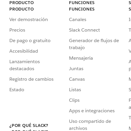
PRODUCTO
FUNCIONES
PRODUCTO
FUNCIONES
Ver demostración
Canales
I
Precios
Slack Connect
T
De pago o gratuito
Generador de flujos de
A
trabajo
Accesibilidad
Mensajería
Lanzamientos
destacados
Juntas
Registro de cambios
Canvas
Estado
Listas
Clips
F
a
Apps e integraciones
Uso compartido de
¿POR QUÉ SLACK?
archivos