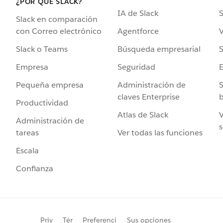
¿POR QUÉ SLACK?
IA de Slack
S
Slack en comparación
Agentforce
V
con Correo electrónico
Búsqueda empresarial
S
Slack o Teams
Seguridad
Empresa
Administración de
S
Pequeña empresa
claves Enterprise
b
Productividad
Atlas de Slack
V
Administración de
s
Ver todas las funciones
tareas
Escala
Confianza
Priv
Tér
Preferenci
Sus opciones